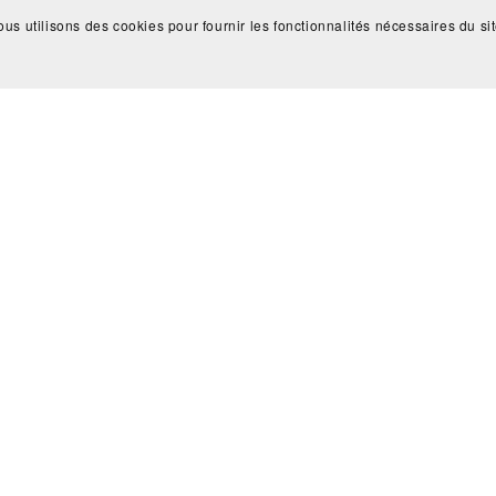
us utilisons des cookies pour fournir les fonctionnalités nécessaires du site 
C'est cadeau !
€0
Télécharger