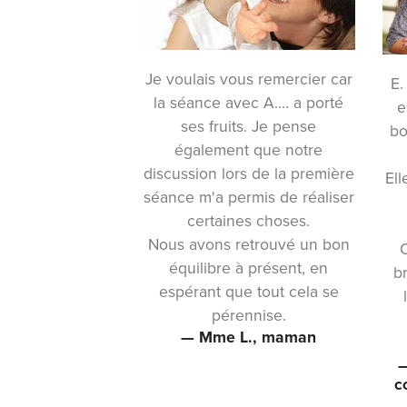
Je voulais vous remercier car
E.
la séance avec A.... a porté
e
ses fruits. Je pense
bo
également que notre
discussion lors de la première
Ell
séance m'a permis de réaliser
certaines choses.
Nous avons retrouvé un bon
O
équilibre à présent, en
b
espérant que tout cela se
pérennise.
— Mme L., maman
—
c