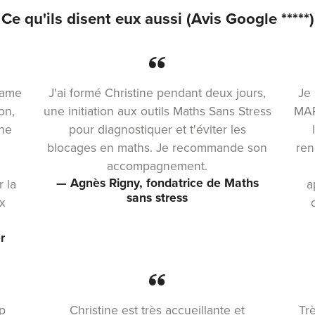
Ce qu'ils disent eux aussi (Avis Google *****)
adame
J'ai formé Christine pendant deux jours,
Je
on,
une initiation aux outils Maths Sans Stress
MAR
une
pour diagnostiquer et t'éviter les
blocages en maths. Je recommande son
ren
accompagnement.
— Agnès Rigny, fondatrice de Maths
 la
a
sans stress
ux
r
up
Christine est très accueillante et
Tr