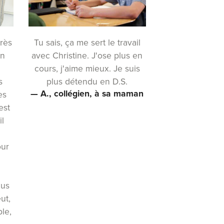
Tu sais, ça me sert le travail
rès
avec Christine. J'ose plus en
en
cours, j'aime mieux. Je suis
plus détendu en D.S.
s
— A., collégien, à sa maman
es
est
il
our
lus
eut,
ble,