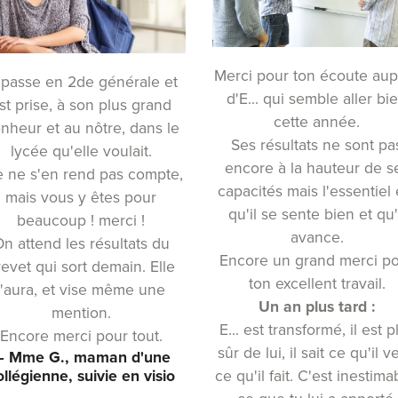
Merci pour ton écoute aup
 passe en 2de générale et
d'E... qui semble aller bi
st prise, à son plus grand
cette année.
nheur et au nôtre, dans le
Ses résultats ne sont pa
lycée qu'elle voulait.
encore à la hauteur de s
e ne s'en rend pas compte,
capacités mais l'essentiel 
mais vous y êtes pour
qu'il se sente bien et qu'
beaucoup ! merci !
avance.
n attend les résultats du
Encore un grand merci p
revet qui sort demain. Elle
ton excellent travail.
l'aura, et vise même une
Un an plus tard :
mention.
E... est transformé, il est p
Encore merci pour tout.
sûr de lui, il sait ce qu'il v
 Mme G., maman d'une
ollégienne, suivie en visio
ce qu'il fait. C'est inestima